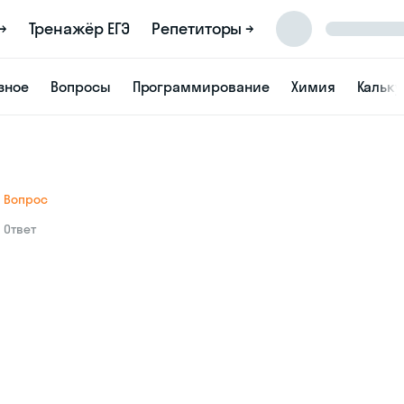
→
Тренажёр ЕГЭ
Репетиторы →
зное
Вопросы
Программирование
Химия
Кальк
Вопрос
Ответ