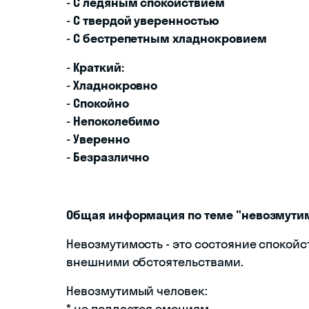
-
С ледяным спокойствием
-
С твердой уверенностью
-
С бестрепетным хладнокровием
-
Краткий:
-
Хладнокровно
-
Спокойно
-
Непоколебимо
-
Уверенно
-
Безразлично
Общая информация по теме "невозмутим
Невозмутимость - это состояние спокойс
внешними обстоятельствами.
Невозмутимый человек:
* не поддается эмоциям