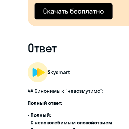
Ответ
Skysmart
## Синонимы к "невозмутимо":
Полный ответ:
-
Полный:
-
С непоколебимым спокойствием