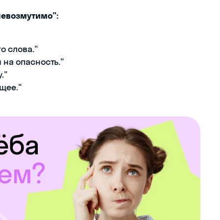
невозмутимо":
о слова."
 на опасность."
."
щее."