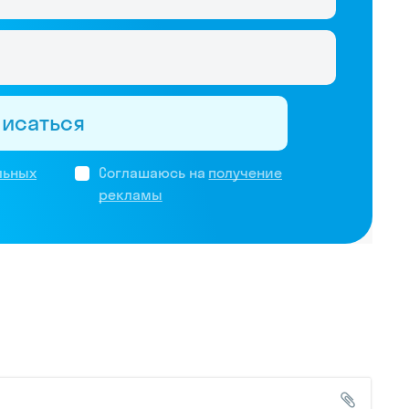
писаться
льных
Соглашаюсь на
получение
рекламы