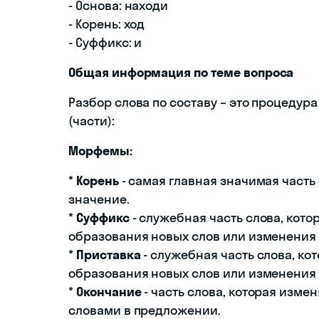
- Основа: находи
- Корень: ход
- Суффикс: и
Общая информация по теме вопроса
Разбор слова по составу – это процеду
(части):
Морфемы:
*
Корень
- самая главная значимая часть
значение.
*
Суффикс
- служебная часть слова, кото
образования новых слов или изменения 
*
Приставка
- служебная часть слова, ко
образования новых слов или изменения 
*
Окончание
- часть слова, которая изме
словами в предложении.