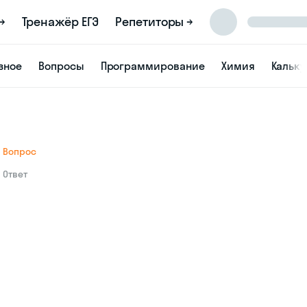
→
Тренажёр ЕГЭ
Репетиторы →
зное
Вопросы
Программирование
Химия
Кальк
Вопрос
Ответ