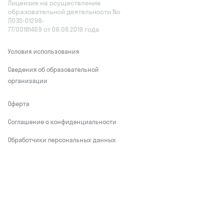
Лицензия на осуществление
образовательной деятельности No
Л035‑01298-
77/00181469 от 06.08.2019 года
Условия использования
Сведения об образовательной
организации
Оферта
Соглашение о конфиденциальности
Обработчики персональных данных
This site is protected by reCAPTCHA and
the Google
Privacy Policy
and Terms of
Service apply
Делаем развитие привлекательным
© Skysmart, 2026