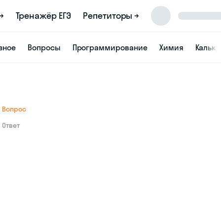
→
Тренажёр ЕГЭ
Репетиторы →
зное
Вопросы
Программирование
Химия
Кальк
Вопрос
Ответ