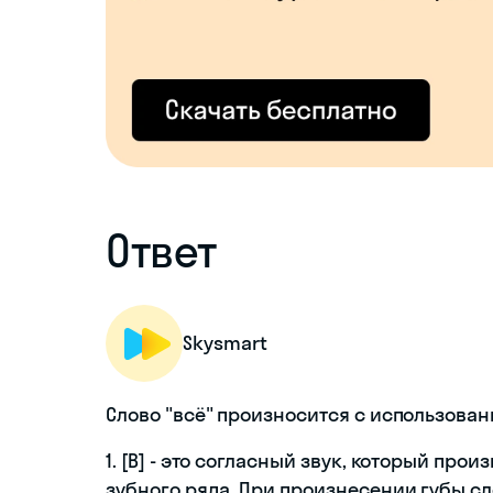
Ответ
Skysmart
Слово "всё" произносится с использован
1. [В] - это согласный звук, который пр
зубного ряда. При произнесении губы сл