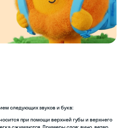
ием следующих звуков и букв:
оизносится при помощи верхней губы и верхнего
егка сжимаются. Примеры слов: вино, ветер,