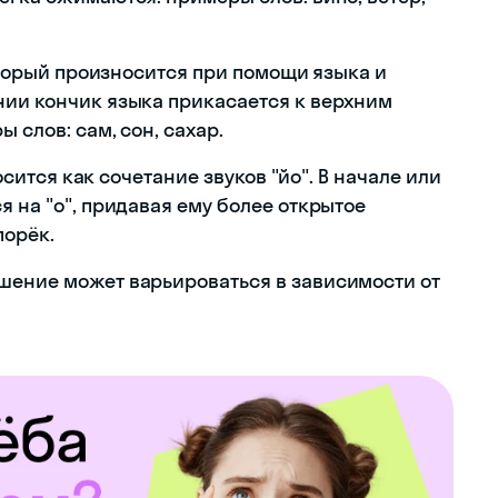
который произносится при помощи языка и
нии кончик языка прикасается к верхним
 слов: сам, сон, сахар.
носится как сочетание звуков "йо". В начале или
я на "о", придавая ему более открытое
порёк.
шение может варьироваться в зависимости от