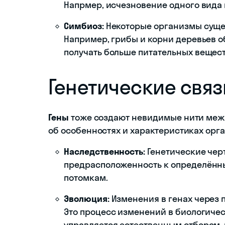
Напрмер, исчезновение одного вида
Симбиоз:
Некоторые организмы суще
Например, грибы и корни деревьев о
получать больше питательных вещест
Генетические связ
Гены
тоже создают невидимые нити меж
об особенностях и характеристиках орг
Наследственность:
Генетические черт
предрасположенность к определённы
потомкам.
Эволюция:
Изменения в генах через 
Это процесс изменений в биологичес
управляется естественным отбором,