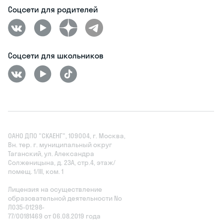
Соцсети для родителей
Соцсети для школьников
ОАНО ДПО "СКАЕНГ", 109004, г. Москва,
Вн. тер. г. муниципальный округ
Таганский, ул. Александра
Солженицына, д. 23А, стр.4, этаж/
помещ. 1/III, ком. 1
Лицензия на осуществление
образовательной деятельности No
Л035‑01298-
77/00181469 от 06.08.2019 года