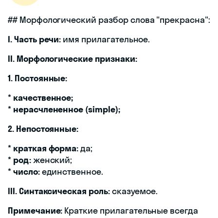
## Морфологический разбор слова "прекрасна":
I. Часть речи:
имя прилагательное.
II. Морфологические признаки:
1. Постоянные:
*
качественное;
*
нерасчлененное (simple);
2. Непостоянные:
*
краткая форма:
да;
*
род:
женский;
*
число:
единственное.
III. Синтаксическая роль:
сказуемое.
Примечание:
Краткие прилагательные всегда