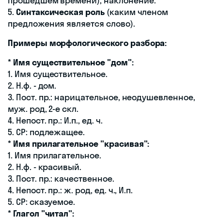
прошедшем времени), наклонение.
5.
Синтаксическая роль
(каким членом
предложения является слово).
Примеры морфологического разбора:
*
Имя существительное "дом":
1. Имя существительное.
2. Н.ф. - дом.
3. Пост. пр.: нарицательное, неодушевленное,
муж. род, 2-е скл.
4. Непост. пр.: И.п., ед. ч.
5. СР: подлежащее.
*
Имя прилагательное "красивая":
1. Имя прилагательное.
2. Н.ф. - красивый.
3. Пост. пр.: качественное.
4. Непост. пр.: ж. род, ед. ч., И.п.
5. СР: сказуемое.
*
Глагол "читал":