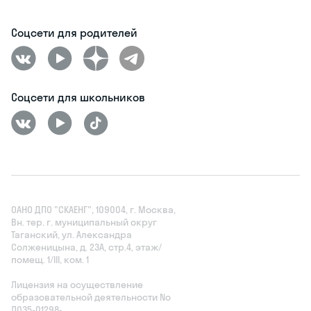
Соцсети для родителей
Соцсети для школьников
ОАНО ДПО "СКАЕНГ", 109004, г. Москва,
Вн. тер. г. муниципальный округ
Таганский, ул. Александра
Солженицына, д. 23А, стр.4, этаж/
помещ. 1/III, ком. 1
Лицензия на осуществление
образовательной деятельности No
Л035‑01298-