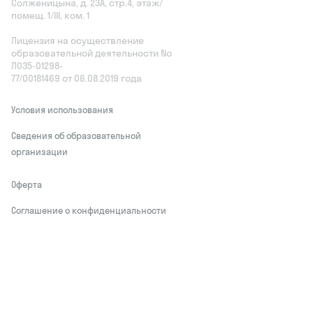
Солженицына, д. 23А, стр.4, этаж/
помещ. 1/III, ком. 1
Лицензия на осуществление
образовательной деятельности No
Л035‑01298-
77/00181469 от 06.08.2019 года
Условия использования
Сведения об образовательной
организации
Оферта
Соглашение о конфиденциальности
Обработчики персональных данных
This site is protected by reCAPTCHA and
the Google
Privacy Policy
and Terms of
Service apply