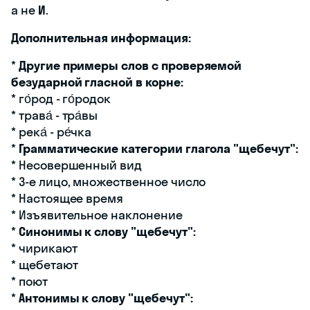
а не
И
.
Дополнительная информация:
*
Другие примеры слов с проверяемой
безударной гласной в корне:
* го́род - го́родок
* трава́ - тра́вы
* река́ - ре́чка
*
Грамматические категории глагола "щебечут":
* Несовершенный вид
* 3-е лицо, множественное число
* Настоящее время
* Изъявительное наклонение
*
Синонимы к слову "щебечут":
* чирикают
* щебетают
* поют
*
Антонимы к слову "щебечут":