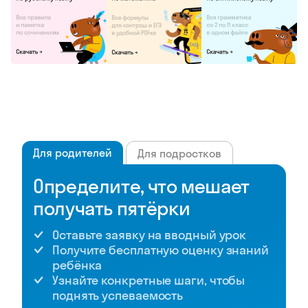
Для родителей
Для подростков
Определите, что мешает
получать пятёрки
Оставьте заявку на вводный урок
Получите бесплатную оценку знаний
ребёнка
Узнайте конкретные шаги, чтобы
поднять успеваемость