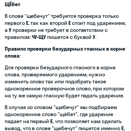
ЩЁбет
В слове "щебечут" требуется проверка только
первого
Е
, так как второй
Е
стоит под ударением,
а
У
проверки не требует в соответствии с
правилом:
ЧУ-ЩУ
пишется с буквой
У
.
Правило проверки безударных гласных в корне
слова:
Для проверки безударного гласного в корне
слова, проверяемого ударением, нужно
изменить слово так или подобрать такое
однокоренное проверочное слово, при котором
на ту же самую гласную будет падать ударение.
В случае со словом "щебечут" мы подбираем
однокоренное слово "щёбет", где ударение
падает на первый
Е
, что позволяет нам сделать
вывод, что в слове "щебечут" пишется именно
Е
,