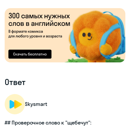
Ответ
Skysmart
## Проверочное слово к "щебечут":