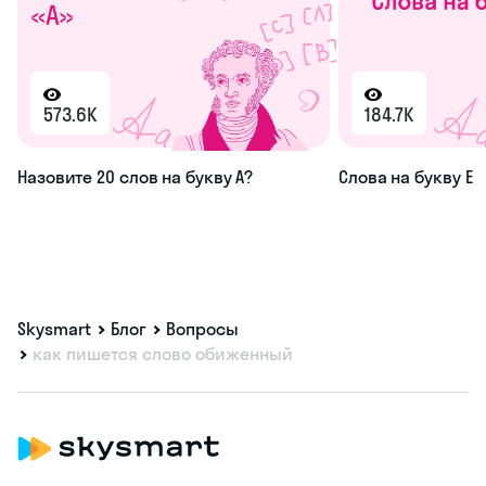
573.6K
184.7K
Назовите 20 слов на букву А?
Слова на букву Е
Skysmart
Блог
Вопросы
как пишется слово обиженный