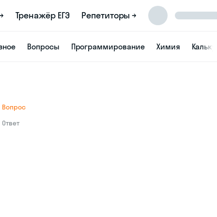
→
Тренажёр ЕГЭ
Репетиторы →
зное
Вопросы
Программирование
Химия
Кальк
Вопрос
Ответ