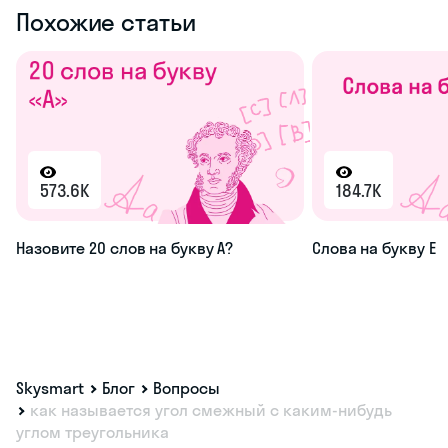
Похожие статьи
573.6K
184.7K
Назовите 20 слов на букву А?
Слова на букву Е
Skysmart
Блог
Вопросы
как называется угол смежный с каким-нибудь
углом треугольника