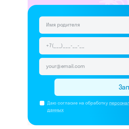
За
Даю согласие на обработку
персона
данных