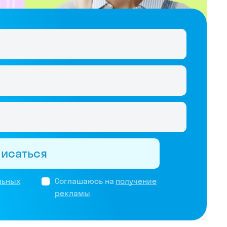
писаться
льных
Соглашаюсь на
получение
рекламы