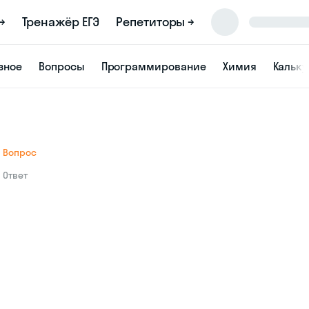
→
Тренажёр ЕГЭ
Репетиторы →
зное
Вопросы
Программирование
Химия
Кальк
Вопрос
Ответ