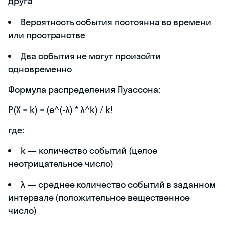
друга
Вероятность события постоянна во времени
или пространстве
Два события не могут произойти
одновременно
Формула распределения Пуассона:
P(X = k) = (e^(-λ) * λ^k) / k!
где:
k — количество событий (целое
неотрицательное число)
λ — среднее количество событий в заданном
интервале (положительное вещественное
число)