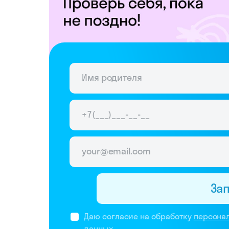
За
Даю согласие на обработку
персона
данных