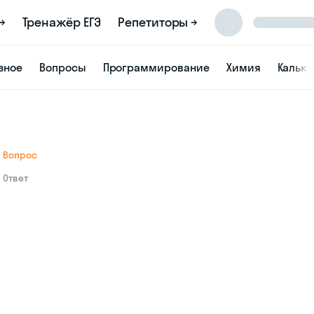
→
Тренажёр ЕГЭ
Репетиторы →
зное
Вопросы
Программирование
Химия
Кальк
Вопрос
Ответ