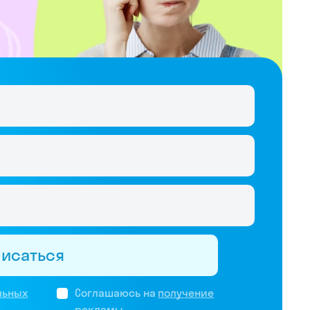
писаться
льных
Соглашаюсь на
получение
рекламы