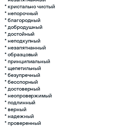
* кристально чистый
* непорочный
* благородный
* добродушный
* достойный
* неподкупный
* незапятнанный
* образцовый
* принципиальный
* щепетильный
* безупречный
* бесспорный
* достоверный
* неопровержимый
* подлинный
* верный
* надежный
* проверенный