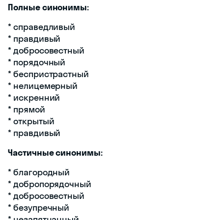
Полные синонимы:
* справедливый
* правдивый
* добросовестный
* порядочный
* беспристрастный
* нелицемерный
* искренний
* прямой
* открытый
* правдивый
Частичные синонимы:
* благородный
* добропорядочный
* добросовестный
* безупречный
* незапятнанный