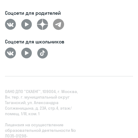
Соцсети для родителей
Соцсети для школьников
ОАНО ДПО "СКАЕНГ", 109004, г. Москва,
Вн. тер. г. муниципальный округ
Таганский, ул. Александра
Солженицына, д. 23А, стр.4, этаж/
помещ. 1/III, ком. 1
Лицензия на осуществление
образовательной деятельности No
Л035‑01298-