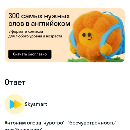
Ответ
Skysmart
Антоним слова 'чувство' - 'бесчувственность'
или 'бездушие'.