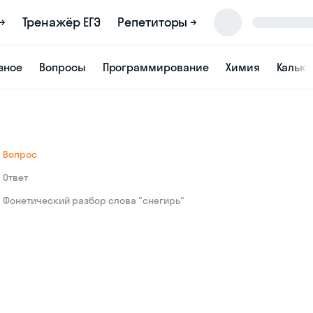
→
Тренажёр ЕГЭ
Репетиторы →
зное
Вопросы
Программирование
Химия
Кальк
Вопрос
Ответ
Фонетический разбор слова "снегирь"