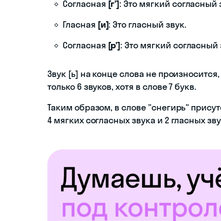
Согласная
[г’]
: Это мягкий согласный 
Гласная
[и]
: Это гласный звук.
Согласная
[р’]
: Это мягкий согласный 
Звук [ь] на конце слова не произноситс
только 6 звуков, хотя в слове 7 букв.
Таким образом, в слове "снегирь" присут
4 мягких согласных звука и 2 гласных зву