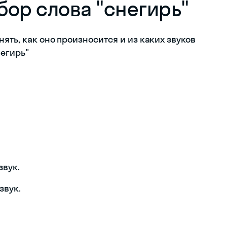
ор слова "снегирь"
ять, как оно произносится и из каких звуков
негирь"
звук.
звук.