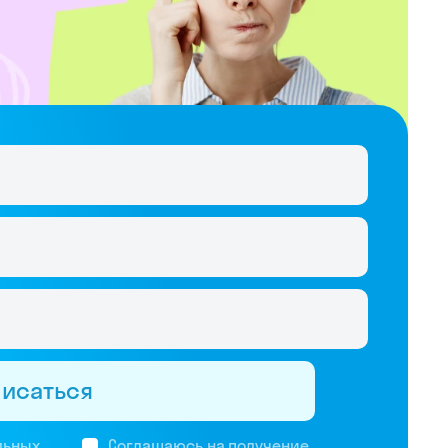
писаться
льных
Соглашаюсь на
получение