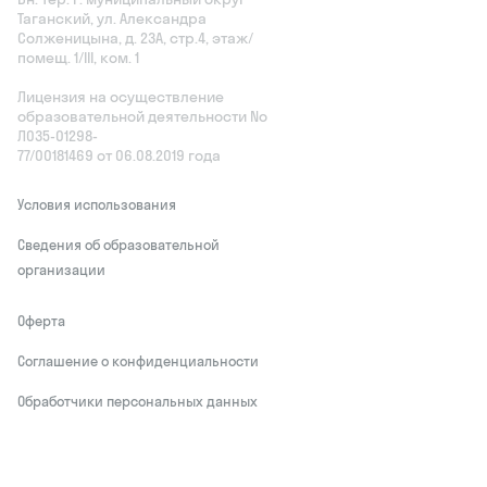
Таганский, ул. Александра
Солженицына, д. 23А, стр.4, этаж/
помещ. 1/III, ком. 1
Лицензия на осуществление
образовательной деятельности No
Л035‑01298-
77/00181469 от 06.08.2019 года
Условия использования
Сведения об образовательной
организации
Оферта
Соглашение о конфиденциальности
Обработчики персональных данных
This site is protected by reCAPTCHA and
the Google
Privacy Policy
and Terms of