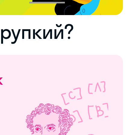
хрупкий?