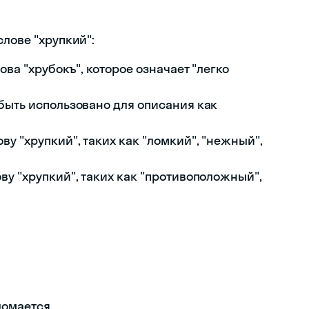
слове "хрупкий":
ова "хрубокъ", которое означает "легко
 быть использовано для описания как
ву "хрупкий", таких как "ломкий", "нежный",
ву "хрупкий", таких как "противоположный",
ломается.