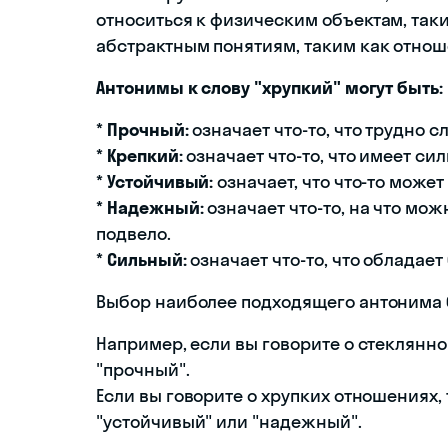
относиться к физическим объектам, таки
абстрактным понятиям, таким как отнош
Антонимы к слову "хрупкий" могут быть:
*
Прочный:
означает что-то, что трудно с
*
Крепкий:
означает что-то, что имеет си
*
Устойчивый:
означает, что что-то може
*
Надежный:
означает что-то, на что мож
подвело.
*
Сильный:
означает что-то, что обладае
Выбор наиболее подходящего антонима б
Например, если вы говорите о стеклянн
"прочный".
Если вы говорите о хрупких отношениях
"устойчивый" или "надежный".