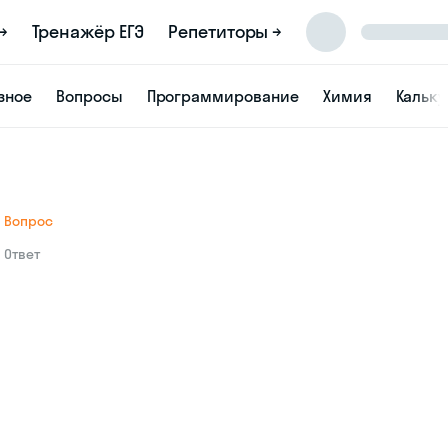
→
Тренажёр ЕГЭ
Репетиторы →
зное
Вопросы
Программирование
Химия
Кальк
Вопрос
Ответ