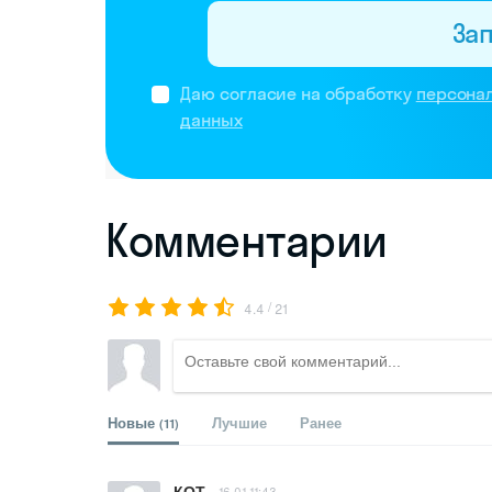
За
Даю согласие на обработку
персона
данных
Комментарии
/
4.4
21
Новые
Лучшие
Ранее
(11)
КОТ
16.01 11:43