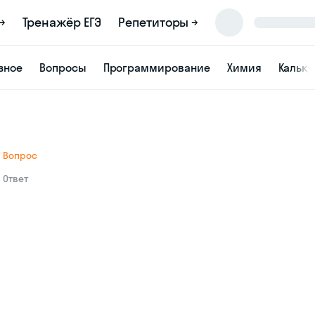
→
Тренажёр ЕГЭ
Репетиторы →
зное
Вопросы
Программирование
Химия
Кальк
Вопрос
Ответ