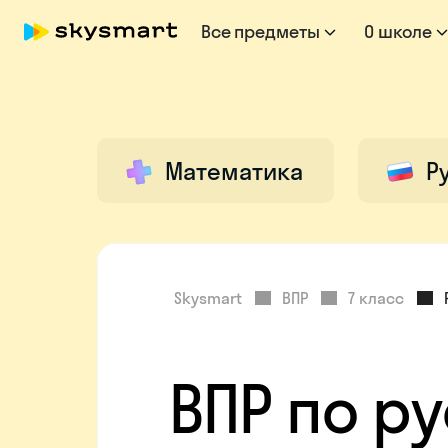
Все предметы
О школе
Математика
Р
Skysmart
ВПР
7 класс
ВПР по р