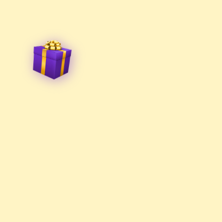
Поучиться
О школе
Предметы 
Процесс обучения
Skysmart 
Репетиторы
Skysmart 