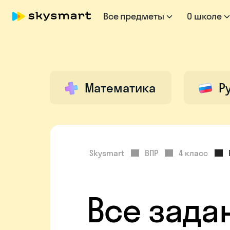
Все предметы
О школе
Математика
Р
Skysmart
ВПР
4 класс
Все зада