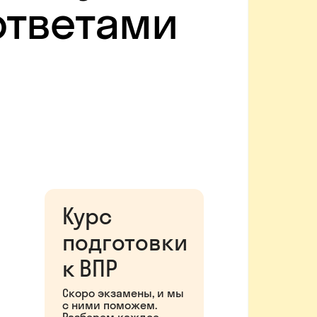
 ответами
Курс
подготовки
к ВПР
Скоро экзамены, и мы
с ними поможем.
Разберем каждое