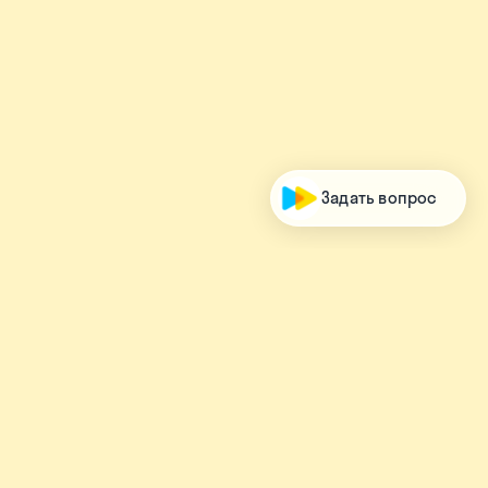
Рассказать о Skysmart
Записаться на консультацию
Я учитель/ученик Skysmart
Задать вопрос
Соцсети для родителей
Соцсети для школьников