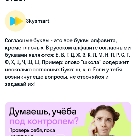
Skysmart
Согласные буквы - это все буквы алфавита,
кроме гласных. В русском алфавите согласными
буквами являются: Б, В, Г, Д, Ж, З, К, Л, М, Н, П, Р, С, Т,
Ф, Х, Ц, Ч, Ш, Щ. Пример: слово "школа" содержит
несколько согласных букв: ш, к, л. Если у тебя
возникнут еще вопросы, не стесняйся и
задавай их!