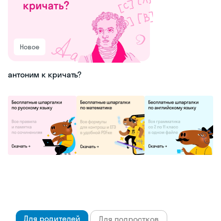
Новое
антоним к кричать?
Для родителей
Для подростков