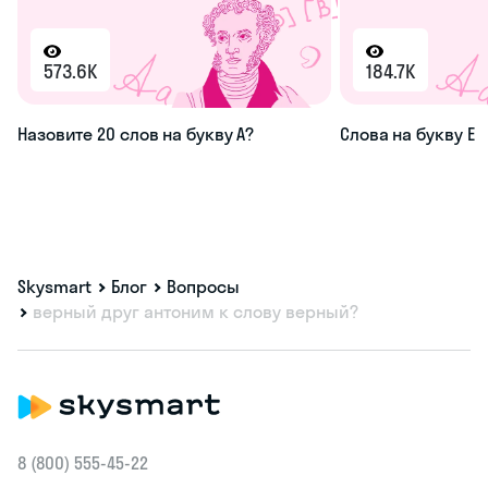
573.6K
184.7K
Назовите 20 слов на букву А?
Слова на букву Е
Skysmart
Блог
Вопросы
верный друг антоним к слову верный?
8 (800) 555‑45-22