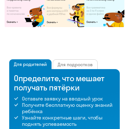
Для родителей
Для подростков
Определите, что мешает
получать пятёрки
Оставьте заявку на вводный урок
Получите бесплатную оценку знаний
ребёнка
Узнайте конкретные шаги, чтобы
поднять успеваемость