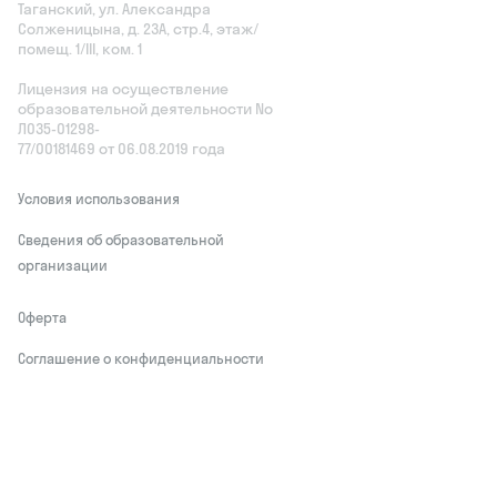
Таганский, ул. Александра
Солженицына, д. 23А, стр.4, этаж/
помещ. 1/III, ком. 1
Лицензия на осуществление
образовательной деятельности No
Л035‑01298-
77/00181469 от 06.08.2019 года
Условия использования
Сведения об образовательной
организации
Оферта
Соглашение о конфиденциальности
Обработчики персональных данных
This site is protected by reCAPTCHA and
the Google
Privacy Policy
and Terms of
Service apply