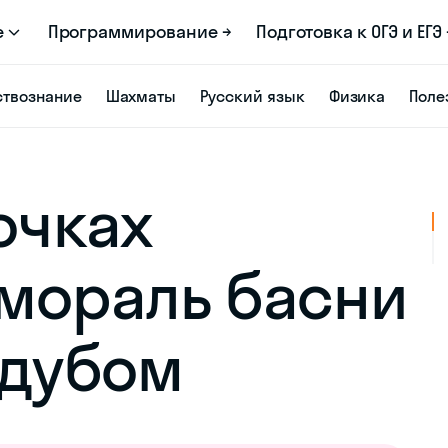
е
Программирование →
Подготовка к ОГЭ и ЕГЭ 
твознание
Шахматы
Русский язык
Физика
Поле
очках
мораль басни
 дубом