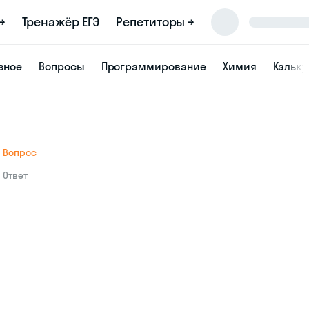
→
Тренажёр ЕГЭ
Репетиторы →
зное
Вопросы
Программирование
Химия
Кальк
Вопрос
Ответ