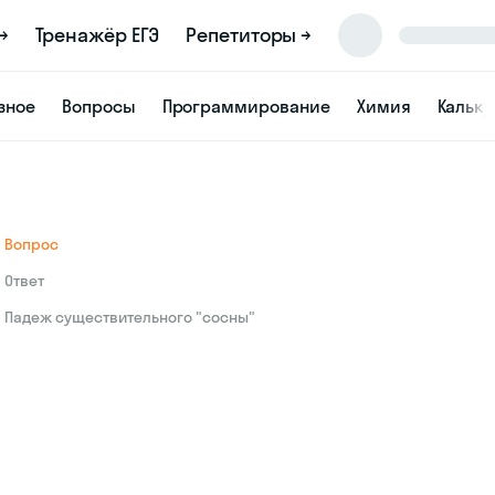
→
Тренажёр ЕГЭ
Репетиторы →
зное
Вопросы
Программирование
Химия
Кальк
Вопрос
Ответ
Падеж существительного "сосны"