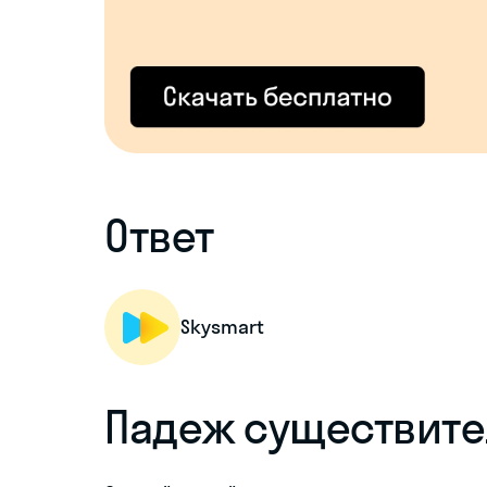
Ответ
Skysmart
Падеж существите