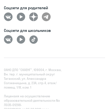
Соцсети для родителей
Соцсети для школьников
ОАНО ДПО "СКАЕНГ", 109004, г. Москва,
Вн. тер. г. муниципальный округ
Таганский, ул. Александра
Солженицына, д. 23А, стр.4, этаж/
помещ. 1/III, ком. 1
Лицензия на осуществление
образовательной деятельности No
Л035‑01298-