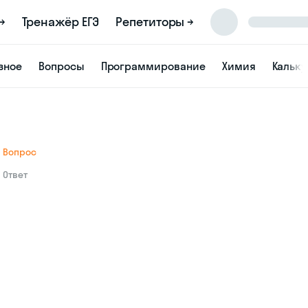
→
Тренажёр ЕГЭ
Репетиторы →
зное
Вопросы
Программирование
Химия
Кальк
Вопрос
Ответ