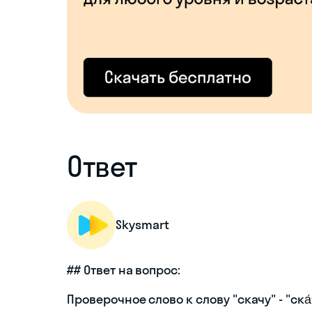
Ответ
Skysmart
## Ответ на вопрос:
Проверочное слово к слову "скачу" - "ска́