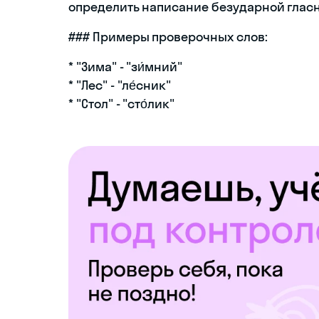
определить написание безударной гласн
### Примеры проверочных слов:
* "Зима" - "зи́мний"
* "Лес" - "ле́сник"
* "Стол" - "сто́лик"