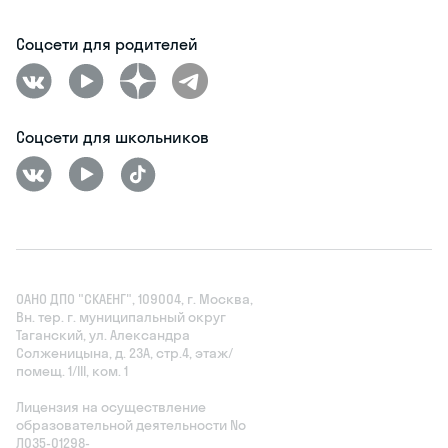
Соцсети для родителей
Соцсети для школьников
ОАНО ДПО "СКАЕНГ", 109004, г. Москва,
Вн. тер. г. муниципальный округ
Таганский, ул. Александра
Солженицына, д. 23А, стр.4, этаж/
помещ. 1/III, ком. 1
Лицензия на осуществление
образовательной деятельности No
Л035‑01298-