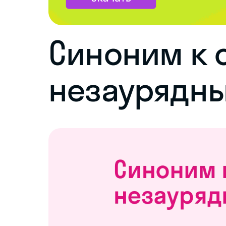
Синоним к 
незаурядн