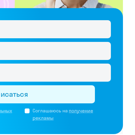
писаться
льных
Соглашаюсь на
получение
рекламы