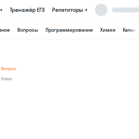
→
Тренажёр ЕГЭ
Репетиторы →
зное
Вопросы
Программирование
Химия
Кальк
Вопрос
Ответ