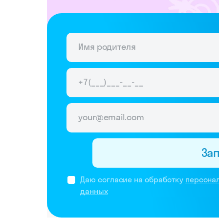
За
Даю согласие на обработку
персона
данных