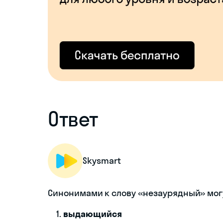
Ответ
Skysmart
Синонимами к слову «незаурядный» могут
выдающийся