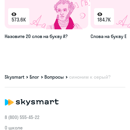
573.6K
184.7K
Назовите 20 слов на букву А?
Слова на букву Е
Skysmart
Блог
Вопросы
синоним к серый?
8 (800) 555‑45-22
О школе