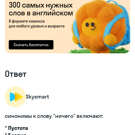
Ответ
Skysmart
синонимы к слову "ничего" включают:
*
Пустота