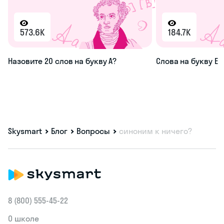
573.6K
184.7K
Назовите 20 слов на букву А?
Слова на букву Е
Skysmart
Блог
Вопросы
синоним к ничего?
8 (800) 555‑45-22
О школе