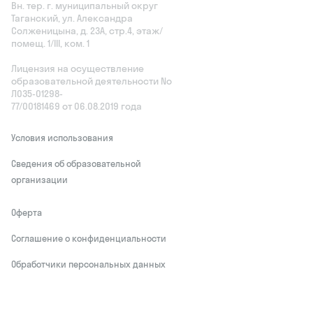
Вн. тер. г. муниципальный округ
Таганский, ул. Александра
Солженицына, д. 23А, стр.4, этаж/
помещ. 1/III, ком. 1
Лицензия на осуществление
образовательной деятельности No
Л035‑01298-
77/00181469 от 06.08.2019 года
Условия использования
Сведения об образовательной
организации
Оферта
Соглашение о конфиденциальности
Обработчики персональных данных
This site is protected by reCAPTCHA and
the Google
Privacy Policy
and Terms of