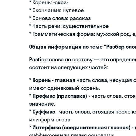
* Корень: -сказ-
* Окончание: нулевое
* Основа слова: рассказ
* Часть речи: существительное
* Грамматическая форма: мужской род, 
Общая информация по теме "Разбор слов
Разбор слова по составу — это определ
состоит из следующих частей:
*
Корень
- главная часть слова, несущая
имеют одинаковый корень.
*
Префикс (приставка)
- часть слова, ст
значение.
*
Суффикс
- часть слова, стоящая после
или форм слова.
*
Интерфикс (соединительная гласная)
-
суффиксом или двумя основами.