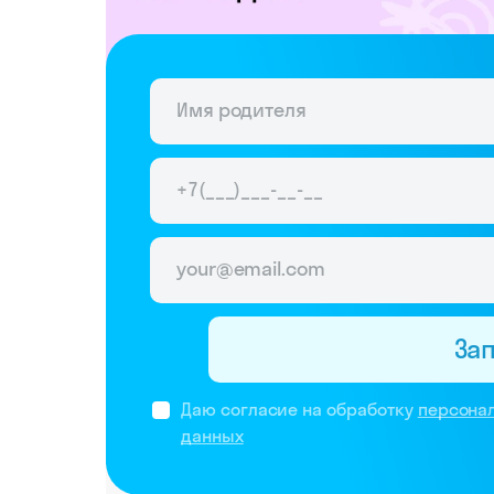
За
Даю согласие на обработку
персона
данных