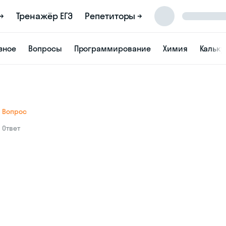
→
Тренажёр ЕГЭ
Репетиторы →
зное
Вопросы
Программирование
Химия
Кальк
Вопрос
Ответ