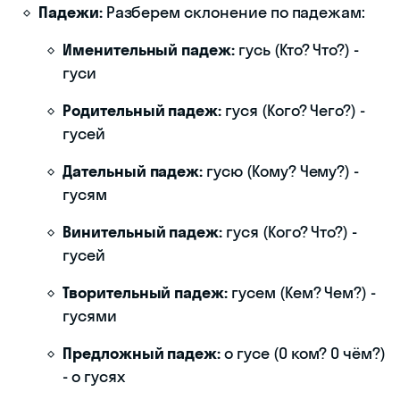
Падежи:
Разберем склонение по падежам:
Именительный падеж:
гусь (Кто? Что?) -
гуси
Родительный падеж:
гуся (Кого? Чего?) -
гусей
Дательный падеж:
гусю (Кому? Чему?) -
гусям
Винительный падеж:
гуся (Кого? Что?) -
гусей
Творительный падеж:
гусем (Кем? Чем?) -
гусями
Предложный падеж:
о гусе (О ком? О чём?)
- о гусях