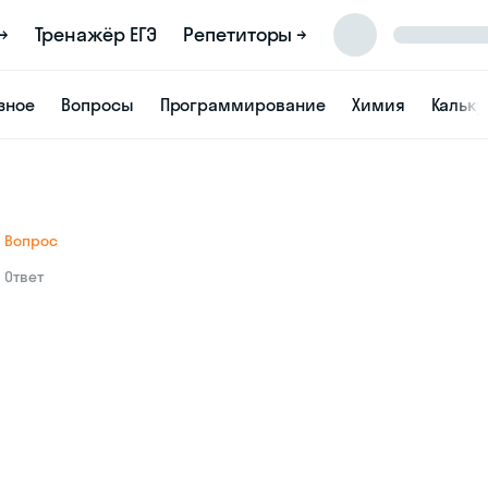
→
Тренажёр ЕГЭ
Репетиторы →
зное
Вопросы
Программирование
Химия
Кальк
Вопрос
Ответ