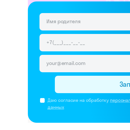
За
Даю согласие на обработку
персона
данных