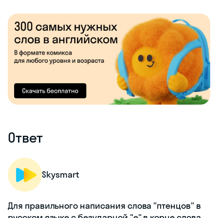
Ответ
Skysmart
Для правильного написания слова "птенцов" в
русском языке с безударной "е" в корне слова,