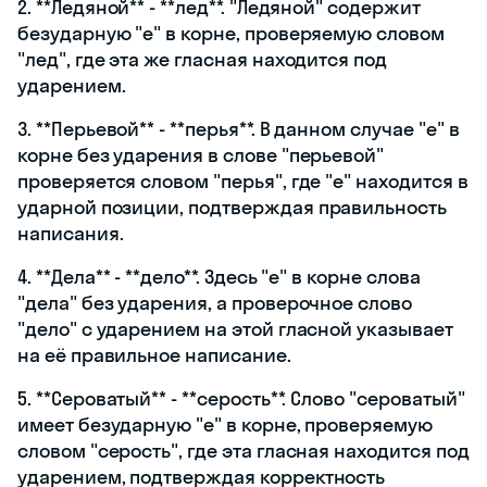
2. **Ледяной** - **лед**. "Ледяной" содержит
безударную "е" в корне, проверяемую словом
"лед", где эта же гласная находится под
ударением.
3. **Перьевой** - **перья**. В данном случае "е" в
корне без ударения в слове "перьевой"
проверяется словом "перья", где "е" находится в
ударной позиции, подтверждая правильность
написания.
4. **Дела** - **дело**. Здесь "е" в корне слова
"дела" без ударения, а проверочное слово
"дело" с ударением на этой гласной указывает
на её правильное написание.
5. **Сероватый** - **серость**. Слово "сероватый"
имеет безударную "е" в корне, проверяемую
словом "серость", где эта гласная находится под
ударением, подтверждая корректность