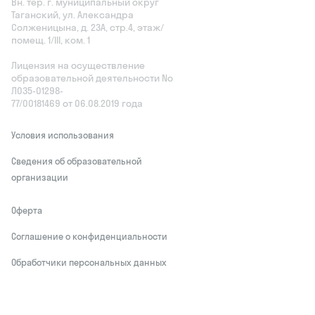
Вн. тер. г. муниципальный округ
Таганский, ул. Александра
Солженицына, д. 23А, стр.4, этаж/
помещ. 1/III, ком. 1
Лицензия на осуществление
образовательной деятельности No
Л035‑01298-
77/00181469 от 06.08.2019 года
Условия использования
Сведения об образовательной
организации
Оферта
Соглашение о конфиденциальности
Обработчики персональных данных
This site is protected by reCAPTCHA and
the Google
Privacy Policy
and Terms of