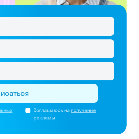
писаться
льных
Соглашаюсь на
получение
рекламы