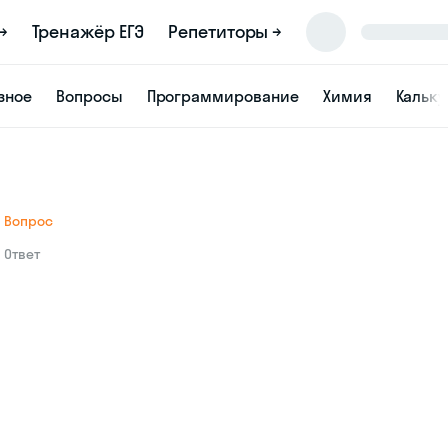
→
Тренажёр ЕГЭ
Репетиторы →
зное
Вопросы
Программирование
Химия
Кальк
Вопрос
Ответ