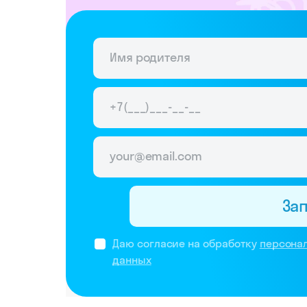
За
Даю согласие на обработку
персона
данных