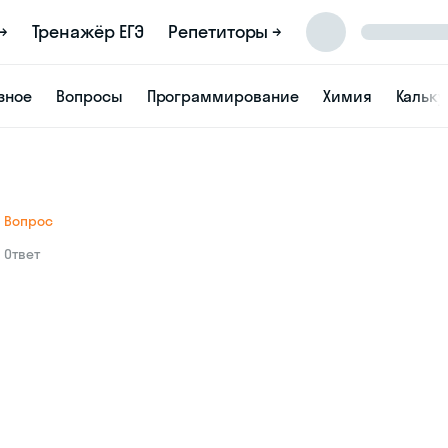
→
Тренажёр ЕГЭ
Репетиторы →
зное
Вопросы
Программирование
Химия
Кальк
Вопрос
Ответ