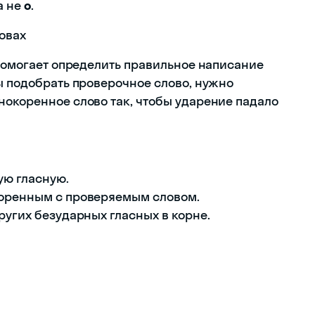
 а не
о
.
овах
 помогает определить правильное написание
ы подобрать проверочное слово, нужно
нокоренное слово так, чтобы ударение падало
ую гласную.
коренным с проверяемым словом.
ругих безударных гласных в корне.