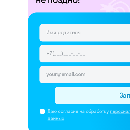
За
Даю согласие на обработку
персона
данных