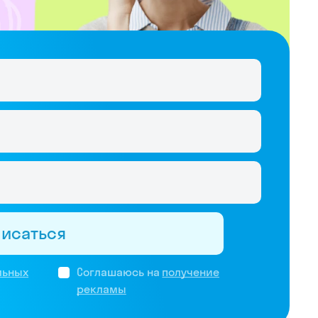
писаться
льных
Соглашаюсь на
получение
рекламы