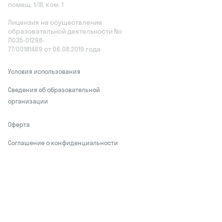
помещ. 1/III, ком. 1
Лицензия на осуществление
образовательной деятельности No
Л035‑01298-
77/00181469 от 06.08.2019 года
Условия использования
Сведения об образовательной
организации
Оферта
Соглашение о конфиденциальности
Обработчики персональных данных
This site is protected by reCAPTCHA and
the Google
Privacy Policy
and Terms of
Service apply
Делаем развитие привлекательным