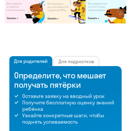
Для родителей
Для подростков
Определите, что мешает
получать пятёрки
Оставьте заявку на вводный урок
Получите бесплатную оценку знаний
ребёнка
Узнайте конкретные шаги, чтобы
поднять успеваемость