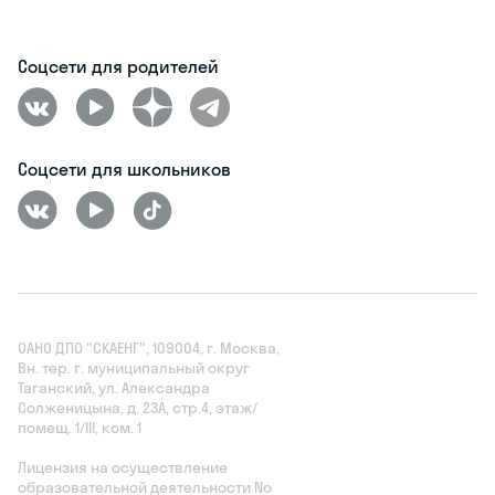
Соцсети для родителей
Соцсети для школьников
ОАНО ДПО "СКАЕНГ", 109004, г. Москва,
Вн. тер. г. муниципальный округ
Таганский, ул. Александра
Солженицына, д. 23А, стр.4, этаж/
помещ. 1/III, ком. 1
Лицензия на осуществление
образовательной деятельности No