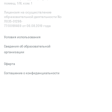
помещ. 1/III, ком. 1
Лицензия на осуществление
образовательной деятельности No
Л035‑01298-
77/00181469 от 06.08.2019 года
Условия использования
Сведения об образовательной
организации
Оферта
Соглашение о конфиденциальности
Обработчики персональных данных
This site is protected by reCAPTCHA and
the Google
Privacy Policy
and Terms of
Service apply
Делаем развитие привлекательным