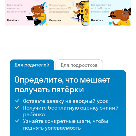
Для родителей
Для подростков
Определите, что мешает
получать пятёрки
Оставьте заявку на вводный урок
Получите бесплатную оценку знаний
ребёнка
Узнайте конкретные шаги, чтобы
поднять успеваемость