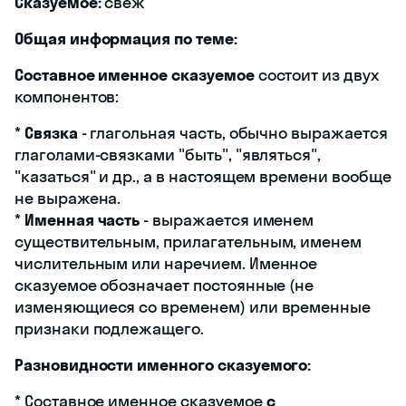
Сказуемое:
свеж
Общая информация по теме:
Составное именное сказуемое
состоит из двух
компонентов:
*
Связка
- глагольная часть, обычно выражается
глаголами-связками "быть", "являться",
"казаться" и др., а в настоящем времени вообще
не выражена.
*
Именная часть
- выражается именем
существительным, прилагательным, именем
числительным или наречием. Именное
сказуемое обозначает постоянные (не
изменяющиеся со временем) или временные
признаки подлежащего.
Разновидности именного сказуемого:
* Составное именное сказуемое
с