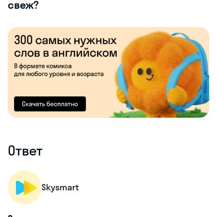
свеж?
Ответ
Skysmart