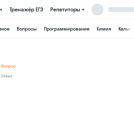
→
Тренажёр ЕГЭ
Репетиторы →
зное
Вопросы
Программирование
Химия
Кальк
Вопрос
Ответ