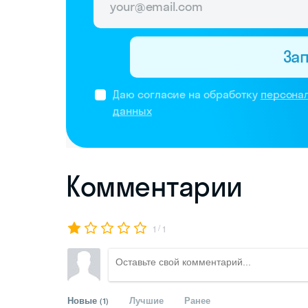
За
Даю согласие на обработку
персона
данных
Комментарии
/
1
1
Новые
Лучшие
Ранее
(1)