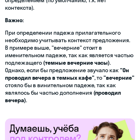
определением (по умолчанию, т.к. нет
контекста).
Важно:
При определении падежа прилагательного
необходимо учитывать контекст предложения.
В примере выше, "вечерние" стоит в
именительном падеже, так как является частью
подлежащего
(темные вечерние часы)
.
Однако, если бы предложение звучало как
"Он
проводил вечера в темных кафе"
, то
"вечерние"
стояло бы в винительном падеже, так как
являлось бы частью дополнения
(проводил
вечера)
.