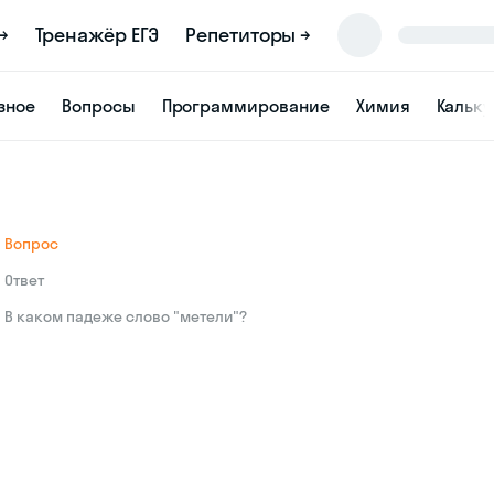
→
Тренажёр ЕГЭ
Репетиторы →
зное
Вопросы
Программирование
Химия
Кальк
Вопрос
Ответ
В каком падеже слово "метели"?