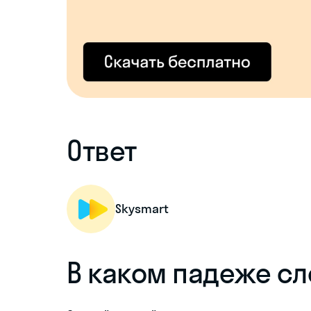
Ответ
Skysmart
В каком падеже сл