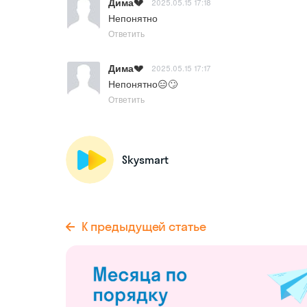
Дима💔
2025.05.15 17:18
Непонятно
Ответить
Дима💔
2025.05.15 17:17
Непонятно😑🙄
Ответить
Skysmart
К предыдущей статье