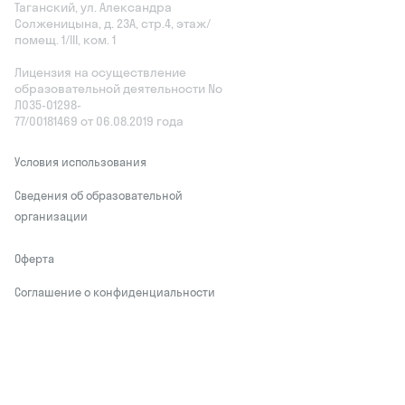
Таганский, ул. Александра
Солженицына, д. 23А, стр.4, этаж/
помещ. 1/III, ком. 1
Лицензия на осуществление
образовательной деятельности No
Л035‑01298-
77/00181469 от 06.08.2019 года
Условия использования
Сведения об образовательной
организации
Оферта
Соглашение о конфиденциальности
Обработчики персональных данных
This site is protected by reCAPTCHA and
the Google
Privacy Policy
and Terms of
Service apply