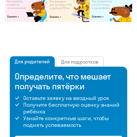
Для родителей
Для подростков
Определите, что мешает
получать пятёрки
Оставьте заявку на вводный урок
Получите бесплатную оценку знаний
ребёнка
Узнайте конкретные шаги, чтобы
поднять успеваемость