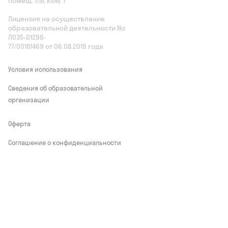
помещ. 1/III, ком. 1
Лицензия на осуществление
образовательной деятельности No
Л035‑01298-
77/00181469 от 06.08.2019 года
Условия использования
Сведения об образовательной
организации
Оферта
Соглашение о конфиденциальности
Обработчики персональных данных
This site is protected by reCAPTCHA and
the Google
Privacy Policy
and Terms of
Service apply
Делаем развитие привлекательным
© Skysmart, 2026