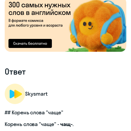
Ответ
Skysmart
## Корень слова "чаще"
Корень слова "чаще" -
чащ-
.